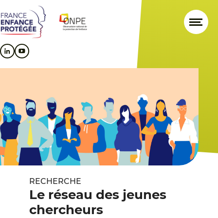
Aller
Aller
Aller
au
au
au
contenu
menu
pied
principal
principal
de
page
RECHERCHE
Le réseau des jeunes
chercheurs