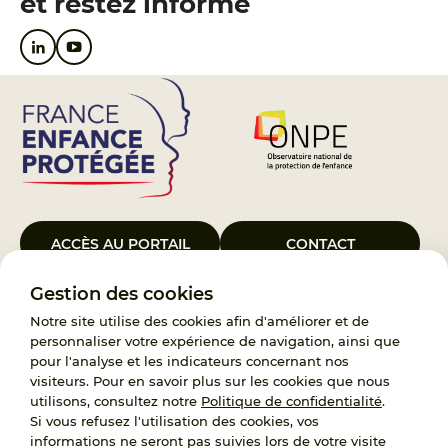
et restez informé
ACCÈS AU PORTAIL
CONTACT
Gestion des cookies
Le Groupement d’Intérêt Public France Enfance Protégée, créé le 5
janvier 2023, a pour objet d’assurer les missions de service public du
Notre site utilise des cookies afin d'améliorer et de
119, d’accompagnement des adoptants et de traitement des
personnaliser votre expérience de navigation, ainsi que
demandes d’accès aux origines personnelles. France Enfance
pour l'analyse et les indicateurs concernant nos
Protégée est également un observatoire et une ressource pour
visiteurs. Pour en savoir plus sur les cookies que nous
l’ensemble des professionnels, ainsi qu’un appui à l’élaboration de la
utilisons, consultez notre
Politique de confidentialité
.
politique publique à travers le soutien à l’activité des conseils
Si vous refusez l'utilisation des cookies, vos
nationaux.
informations ne seront pas suivies lors de votre visite