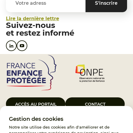
Lire la dernière lettre
Suivez-nous
et restez informé
ACCÈS AU PORTAIL
CONTACT
Gestion des cookies
Le Groupement d’Intérêt Public France Enfance Protégée, créé le 5
janvier 2023, a pour objet d’assurer les missions de service public du
Notre site utilise des cookies afin d'améliorer et de
119, d’accompagnement des adoptants et de traitement des