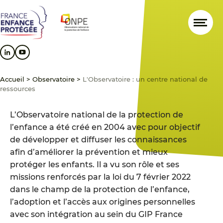
Aller
Aller
Aller
au
au
au
contenu
menu
pied
principal
principal
de
page
Accueil
>
Observatoire
>
L'Observatoire : un centre national de
ressources
L’Observatoire national de la protection de
l’enfance a été créé en 2004 avec pour objectif
de développer et diffuser les connaissances
afin d’améliorer la prévention et mieux
protéger les enfants. Il a vu son rôle et ses
missions renforcés par la loi du 7 février 2022
dans le champ de la protection de l’enfance,
l’adoption et l’accès aux origines personnelles
avec son intégration au sein du GIP France