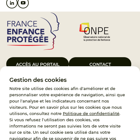
ACCÈS AU PORTAIL
CONTACT
Gestion des cookies
Le Groupement d’Intérêt Public France Enfance Protégée, créé le 5
janvier 2023, a pour objet d’assurer les missions de service public du
Notre site utilise des cookies afin d'améliorer et de
119, d’accompagnement des adoptants et de traitement des
personnaliser votre expérience de navigation, ainsi que
demandes d’accès aux origines personnelles. France Enfance
pour l'analyse et les indicateurs concernant nos
Protégée est également un observatoire et une ressource pour
visiteurs. Pour en savoir plus sur les cookies que nous
l’ensemble des professionnels, ainsi qu’un appui à l’élaboration de la
utilisons, consultez notre
Politique de confidentialité
.
politique publique à travers le soutien à l’activité des conseils
Si vous refusez l'utilisation des cookies, vos
nationaux.
informations ne seront pas suivies lors de votre visite
sur ce site. Un seul cookie sera utilisé dans votre
RECRUTEMENT
navigateur afin de se souvenir de ne pas suivre vos