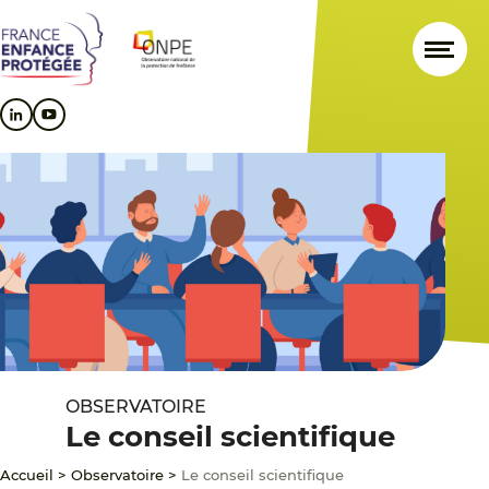
Aller
Aller
Aller
au
au
au
contenu
menu
pied
principal
principal
de
page
OBSERVATOIRE
Le conseil scientifique
Accueil
>
Observatoire
>
Le conseil scientifique