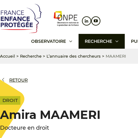
Aller
Aller
Aller
au
au
au
contenu
menu
pied
principal
principal
de
page
OBSERVATOIRE
RECHERCHE
PU
Accueil
>
Recherche
>
L’annuaire des chercheurs
>
MAAMERI
RETOUR
DROIT
Amira MAAMERI
Docteure en droit