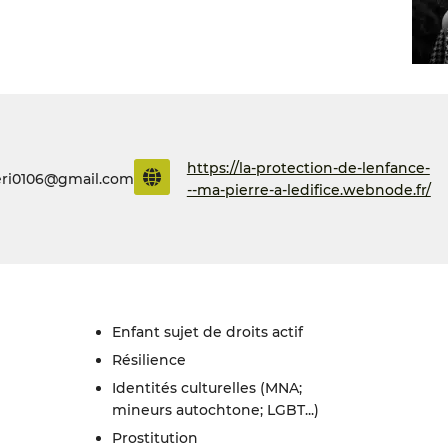
https://la-protection-de-lenfance-
ri0106@gmail.com
--ma-pierre-a-ledifice.webnode.fr/
enfant sujet de droits actif
résilience
identités culturelles (MNA;
mineurs autochtone; LGBT...)
prostitution