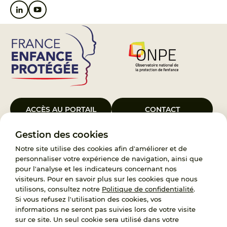
ACCÈS AU PORTAIL
CONTACT
Gestion des cookies
Le Groupement d’Intérêt Public France Enfance Protégée, créé le 5
janvier 2023, a pour objet d’assurer les missions de service public du
Notre site utilise des cookies afin d'améliorer et de
119, d’accompagnement des adoptants et de traitement des
personnaliser votre expérience de navigation, ainsi que
demandes d’accès aux origines personnelles. France Enfance
pour l'analyse et les indicateurs concernant nos
Protégée est également un observatoire et une ressource pour
visiteurs. Pour en savoir plus sur les cookies que nous
l’ensemble des professionnels, ainsi qu’un appui à l’élaboration de la
utilisons, consultez notre
Politique de confidentialité
.
politique publique à travers le soutien à l’activité des conseils
Si vous refusez l'utilisation des cookies, vos
nationaux.
informations ne seront pas suivies lors de votre visite
sur ce site. Un seul cookie sera utilisé dans votre