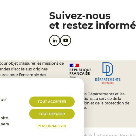
Suivez-nous
et restez informé
pour objet d’assurer les missions de
andes d’accès aux origines
ource pour l’ensemble des
soutien à l’activité des conseils
L’État, les Départements et les
Associations au service de la
que
TOUT ACCEPTER
prévention et de la protection de
l’enfance.
TOUT REFUSER
site.
 sera
PERSONNALISER
nt conforme
Politique de confidentialité
Mentions légales