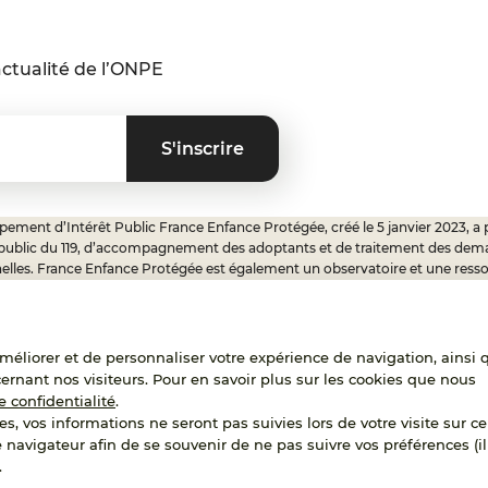
ctualité de l’ONPE
ement d’Intérêt Public France Enfance Protégée, créé le 5 janvier 2023, a 
 public du 119, d’accompagnement des adoptants et de traitement des dem
elles. France Enfance Protégée est également un observatoire et une ress
onnels, ainsi qu’un appui à l’élaboration de la politique publique à travers le 
ux.
'améliorer et de personnaliser votre expérience de navigation, ainsi 
cernant nos visiteurs. Pour en savoir plus sur les cookies que nous
RECRUTEMENT
e confidentialité
.
es, vos informations ne seront pas suivies lors de votre visite sur ce 
e navigateur afin de se souvenir de ne pas suivre vos préférences (il
.
Accessibilité : partielleme