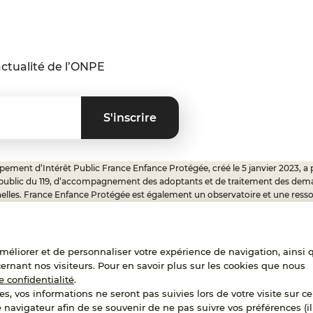
ctualité de l’ONPE
ement d’Intérêt Public France Enfance Protégée, créé le 5 janvier 2023, a 
 public du 119, d’accompagnement des adoptants et de traitement des dem
elles. France Enfance Protégée est également un observatoire et une ress
onnels, ainsi qu’un appui à l’élaboration de la politique publique à travers le 
ux.
'améliorer et de personnaliser votre expérience de navigation, ainsi 
cernant nos visiteurs. Pour en savoir plus sur les cookies que nous
RECRUTEMENT
e confidentialité
.
es, vos informations ne seront pas suivies lors de votre visite sur ce 
e navigateur afin de se souvenir de ne pas suivre vos préférences (il