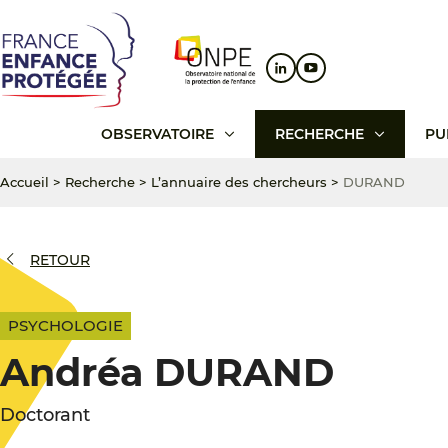
Aller
Aller
Aller
au
au
au
contenu
menu
pied
principal
principal
de
page
OBSERVATOIRE
RECHERCHE
PU
Accueil
>
Recherche
>
L’annuaire des chercheurs
>
DURAND
RETOUR
PSYCHOLOGIE
Andréa DURAND
Doctorant