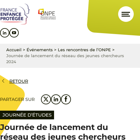
Aller
Aller
Aller
au
au
au
contenu
menu
pied
principal
principal
de
page
Accueil
>
Événements
>
Les rencontres de l’ONPE
>
Journée de lancement du réseau des jeunes chercheurs
2024
RETOUR
PARTAGER SUR
JOURNÉE D’ÉTUDES
Journée de lancement du
réseau des jeunes chercheurs