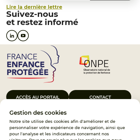
Lire la dernière lettre
Suivez-nous
et restez informé
ACCÈS AU PORTAIL
CONTACT
Gestion des cookies
Le Groupement d’Intérêt Public France Enfance Protégée, créé le 5
janvier 2023, a pour objet d’assurer les missions de service public du
Notre site utilise des cookies afin d'améliorer et de
119, d’accompagnement des adoptants et de traitement des
personnaliser votre expérience de navigation, ainsi que
demandes d’accès aux origines personnelles. France Enfance
pour l'analyse et les indicateurs concernant nos
Protégée est également un observatoire et une ressource pour