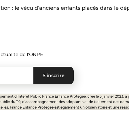
ation : le vécu d’anciens enfants placés dans le d
ctualité de l’ONPE
ement d’Intérêt Public France Enfance Protégée, créé le 5 janvier 2023, a 
 public du 119, d’accompagnement des adoptants et de traitement des dem
elles. France Enfance Protégée est également un observatoire et une ress
onnels, ainsi qu’un appui à l’élaboration de la politique publique à travers le 
ux.