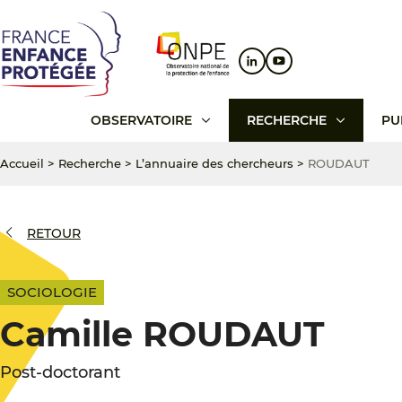
Aller
Aller
Aller
au
au
au
contenu
menu
pied
principal
principal
de
page
OBSERVATOIRE
RECHERCHE
PU
Accueil
>
Recherche
>
L’annuaire des chercheurs
>
ROUDAUT
RETOUR
SOCIOLOGIE
Camille ROUDAUT
Post-doctorant