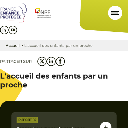
Aller
Aller
Aller
au
au
au
contenu
menu
pied
principal
principal
de
page
Accueil
>
L'accueil des enfants par un proche
PARTAGER SUR
L'accueil des enfants par un
proche
DISPOSITIFS