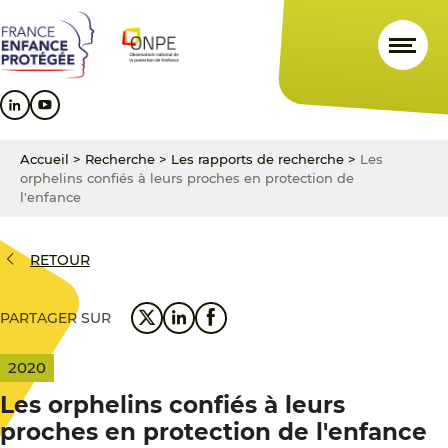
Aller
Aller
Aller
au
au
au
contenu
menu
pied
principal
principal
de
page
Accueil
>
Recherche
>
Les rapports de recherche
>
Les
orphelins confiés à leurs proches en protection de
l'enfance
RETOUR
PARTAGER SUR
2020
Les orphelins confiés à leurs
proches en protection de l'enfance