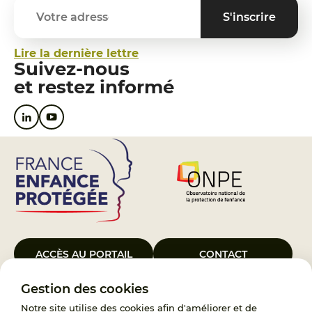
Lire la dernière lettre
Suivez-nous
et restez informé
ACCÈS AU PORTAIL
CONTACT
Gestion des cookies
Le Groupement d’Intérêt Public France Enfance Protégée, créé le 5
janvier 2023, a pour objet d’assurer les missions de service public du
Notre site utilise des cookies afin d'améliorer et de