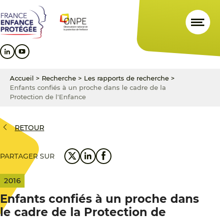
Aller
Aller
Aller
au
au
au
contenu
menu
pied
principal
principal
de
page
Accueil
>
Recherche
>
Les rapports de recherche
>
Enfants confiés à un proche dans le cadre de la
Protection de l'Enfance
RETOUR
PARTAGER SUR
2016
Enfants confiés à un proche dans
le cadre de la Protection de