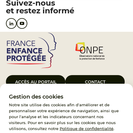
Suivez-nous
et restez informé
ACCÈS AU PORTAIL
CONTACT
Gestion des cookies
Le Groupement d’Intérêt Public France Enfance Protégée, créé le 5
janvier 2023, a pour objet d’assurer les missions de service public du
Notre site utilise des cookies afin d'améliorer et de
119, d’accompagnement des adoptants et de traitement des
personnaliser votre expérience de navigation, ainsi que
demandes d’accès aux origines personnelles. France Enfance
pour l'analyse et les indicateurs concernant nos
Protégée est également un observatoire et une ressource pour
visiteurs. Pour en savoir plus sur les cookies que nous
l’ensemble des professionnels, ainsi qu’un appui à l’élaboration de la
utilisons, consultez notre
Politique de confidentialité
.
politique publique à travers le soutien à l’activité des conseils