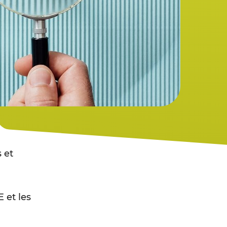
 et
 et les