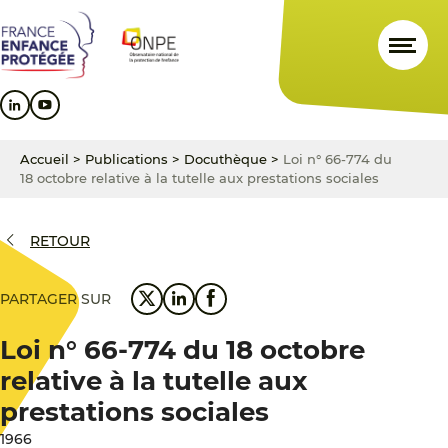
Aller
Aller
Aller
au
au
au
contenu
menu
pied
principal
principal
de
page
Accueil
>
Publications
>
Docuthèque
>
Loi n° 66-774 du
18 octobre relative à la tutelle aux prestations sociales
RETOUR
PARTAGER SUR
Loi n° 66-774 du 18 octobre
relative à la tutelle aux
prestations sociales
1966