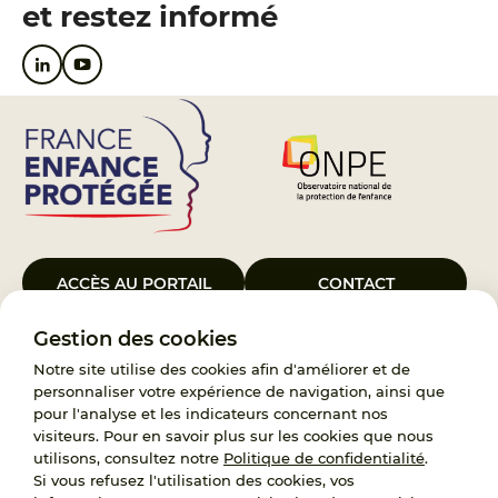
et restez informé
ACCÈS AU PORTAIL
CONTACT
Gestion des cookies
Le Groupement d’Intérêt Public France Enfance Protégée, créé le 5
janvier 2023, a pour objet d’assurer les missions de service public du
Notre site utilise des cookies afin d'améliorer et de
119, d’accompagnement des adoptants et de traitement des
personnaliser votre expérience de navigation, ainsi que
demandes d’accès aux origines personnelles. France Enfance
pour l'analyse et les indicateurs concernant nos
Protégée est également un observatoire et une ressource pour
visiteurs. Pour en savoir plus sur les cookies que nous
l’ensemble des professionnels, ainsi qu’un appui à l’élaboration de la
utilisons, consultez notre
Politique de confidentialité
.
politique publique à travers le soutien à l’activité des conseils
Si vous refusez l'utilisation des cookies, vos
nationaux.