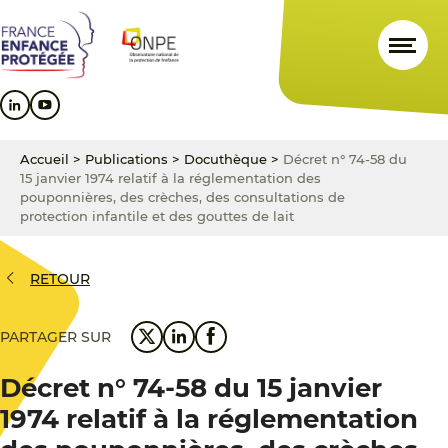
Aller
Aller
Aller
au
au
au
contenu
menu
pied
principal
principal
de
page
Accueil
>
Publications
>
Docuthèque
>
Décret n° 74-58 du
15 janvier 1974 relatif à la réglementation des
pouponnières, des crèches, des consultations de
protection infantile et des gouttes de lait
RETOUR
PARTAGER SUR
Décret n° 74-58 du 15 janvier
1974 relatif à la réglementation