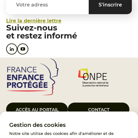
Lire la dernière lettre
Suivez-nous
et restez informé
ACCÈS AU PORTAIL
CONTACT
Gestion des cookies
Le Groupement d’Intérêt Public France Enfance Protégée, créé le 5
janvier 2023, a pour objet d’assurer les missions de service public du
Notre site utilise des cookies afin d'améliorer et de
119, d’accompagnement des adoptants et de traitement des