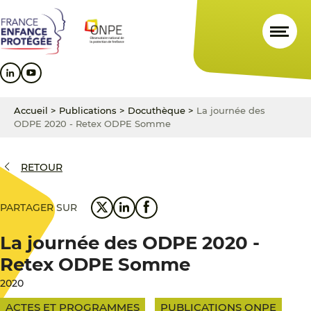
Aller
Aller
Aller
au
au
au
contenu
menu
pied
principal
principal
de
page
Accueil
>
Publications
>
Docuthèque
>
La journée des
ODPE 2020 - Retex ODPE Somme
RETOUR
PARTAGER SUR
La journée des ODPE 2020 -
Retex ODPE Somme
2020
ACTES ET PROGRAMMES
PUBLICATIONS ONPE