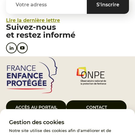
Lire la dernière lettre
Suivez-nous
et restez informé
ACCÈS AU PORTAIL
CONTACT
Gestion des cookies
Le Groupement d’Intérêt Public France Enfance Protégée, créé le 5
janvier 2023, a pour objet d’assurer les missions de service public du
Notre site utilise des cookies afin d'améliorer et de
119, d’accompagnement des adoptants et de traitement des