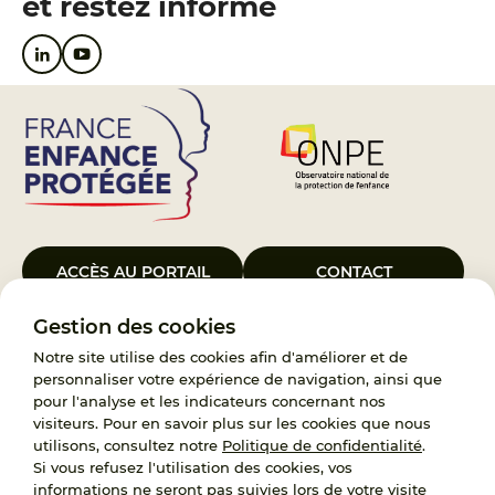
et restez informé
ACCÈS AU PORTAIL
CONTACT
Gestion des cookies
Le Groupement d’Intérêt Public France Enfance Protégée, créé le 5
janvier 2023, a pour objet d’assurer les missions de service public du
Notre site utilise des cookies afin d'améliorer et de
119, d’accompagnement des adoptants et de traitement des
personnaliser votre expérience de navigation, ainsi que
demandes d’accès aux origines personnelles. France Enfance
pour l'analyse et les indicateurs concernant nos
Protégée est également un observatoire et une ressource pour
visiteurs. Pour en savoir plus sur les cookies que nous
l’ensemble des professionnels, ainsi qu’un appui à l’élaboration de la
utilisons, consultez notre
Politique de confidentialité
.
politique publique à travers le soutien à l’activité des conseils
Si vous refusez l'utilisation des cookies, vos
nationaux.
informations ne seront pas suivies lors de votre visite