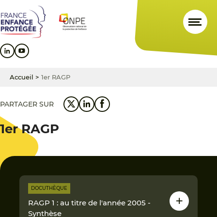
Aller
Aller
Aller
au
au
au
contenu
menu
pied
principal
principal
de
page
Accueil
>
1er RAGP
PARTAGER SUR
1er RAGP
DOCUTHÈQUE
RAGP 1 : au titre de l'année 2005 -
Synthèse