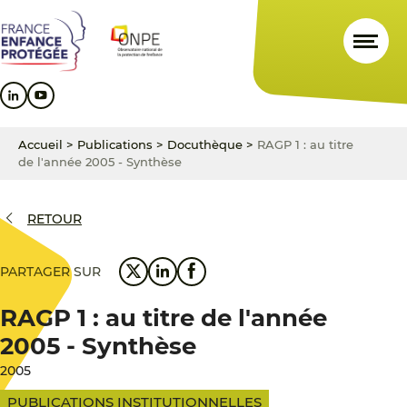
Aller
Aller
Aller
au
au
au
contenu
menu
pied
principal
principal
de
page
Accueil
>
Publications
>
Docuthèque
>
RAGP 1 : au titre
de l'année 2005 - Synthèse
RETOUR
PARTAGER SUR
RAGP 1 : au titre de l'année
2005 - Synthèse
2005
PUBLICATIONS INSTITUTIONNELLES