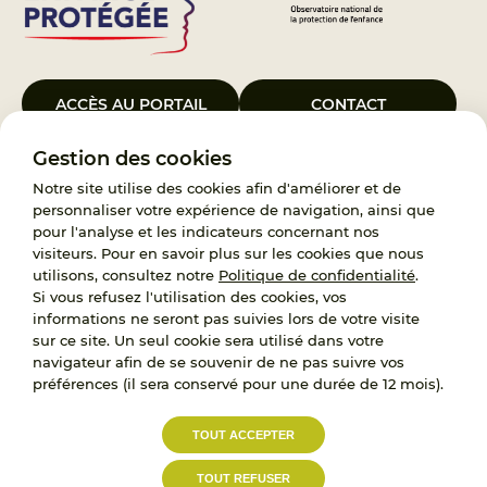
ACCÈS AU PORTAIL
CONTACT
Gestion des cookies
Le Groupement d’Intérêt Public France Enfance Protégée, créé le 5
janvier 2023, a pour objet d’assurer les missions de service public du
Notre site utilise des cookies afin d'améliorer et de
119, d’accompagnement des adoptants et de traitement des
personnaliser votre expérience de navigation, ainsi que
demandes d’accès aux origines personnelles. France Enfance
pour l'analyse et les indicateurs concernant nos
Protégée est également un observatoire et une ressource pour
visiteurs. Pour en savoir plus sur les cookies que nous
l’ensemble des professionnels, ainsi qu’un appui à l’élaboration de la
utilisons, consultez notre
Politique de confidentialité
.
politique publique à travers le soutien à l’activité des conseils
Si vous refusez l'utilisation des cookies, vos
nationaux.
informations ne seront pas suivies lors de votre visite
sur ce site. Un seul cookie sera utilisé dans votre
RECRUTEMENT
navigateur afin de se souvenir de ne pas suivre vos
préférences (il sera conservé pour une durée de 12 mois).
L’État, les Départements et les Associations au
TOUT ACCEPTER
service de la prévention et de la protection de
l’enfance.
TOUT REFUSER