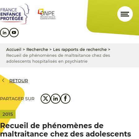
Aller
Aller
Aller
au
au
au
contenu
menu
pied
principal
principal
de
page
Accueil
>
Recherche
>
Les rapports de recherche
>
Recueil de phénomènes de maltraitance chez des
adolescents hospitalisés en psychiatrie
RETOUR
PARTAGER SUR
2015
Recueil de phénomènes de
maltraitance chez des adolescents