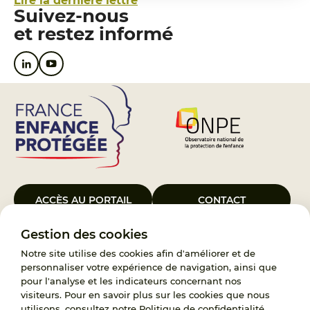
Lire la dernière lettre
Suivez-nous
et restez informé
ACCÈS AU PORTAIL
CONTACT
Gestion des cookies
Le Groupement d’Intérêt Public France Enfance Protégée, créé le 5
janvier 2023, a pour objet d’assurer les missions de service public du
Notre site utilise des cookies afin d'améliorer et de
119, d’accompagnement des adoptants et de traitement des
personnaliser votre expérience de navigation, ainsi que
demandes d’accès aux origines personnelles. France Enfance
pour l'analyse et les indicateurs concernant nos
Protégée est également un observatoire et une ressource pour
visiteurs. Pour en savoir plus sur les cookies que nous
l’ensemble des professionnels, ainsi qu’un appui à l’élaboration de la
utilisons, consultez notre
Politique de confidentialité
.