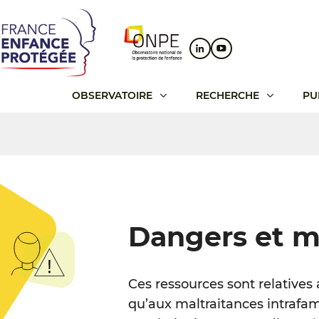
Aller
Aller
Aller
au
au
au
contenu
menu
pied
principal
principal
de
page
OBSERVATOIRE
RECHERCHE
PU
Dangers et m
Ces ressources sont relatives
qu’aux maltraitances intrafami