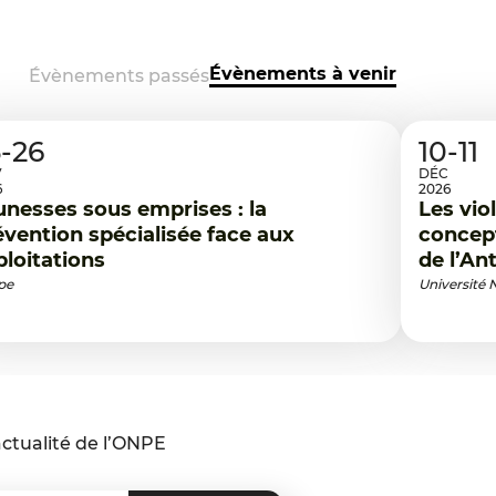
Évènements à venir
Évènements passés
-26
10-11
V
DÉC
6
2026
unesses sous emprises : la
Les vio
évention spécialisée face aux
concept
ploitations
de l’An
pe
Université
ctualité de l’ONPE