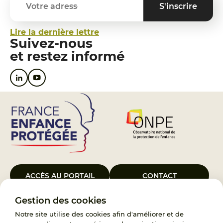
Lire la dernière lettre
Suivez-nous
et restez informé
ACCÈS AU PORTAIL
CONTACT
Gestion des cookies
Le Groupement d’Intérêt Public France Enfance Protégée, créé le 5
janvier 2023, a pour objet d’assurer les missions de service public du
Notre site utilise des cookies afin d'améliorer et de
119, d’accompagnement des adoptants et de traitement des