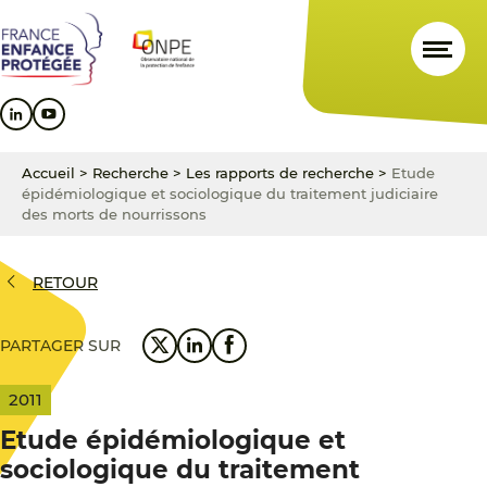
Aller
Aller
Aller
au
au
au
contenu
menu
pied
principal
principal
de
page
Accueil
>
Recherche
>
Les rapports de recherche
>
Etude
épidémiologique et sociologique du traitement judiciaire
des morts de nourrissons
RETOUR
PARTAGER SUR
2011
Etude épidémiologique et
sociologique du traitement