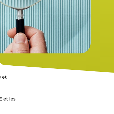
 et
 et les