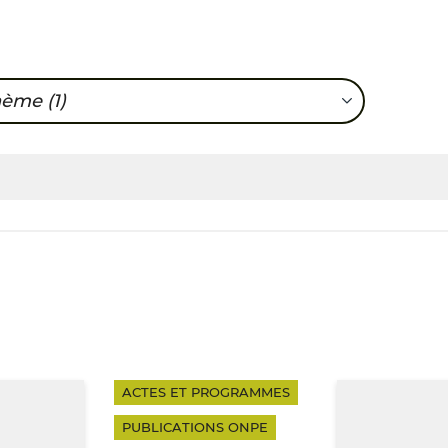
hème
(1)
nté
ACTES ET PROGRAMMES
PUBLICATIONS ONPE