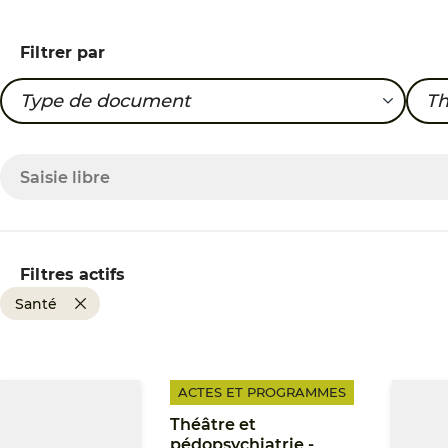
Filtrer par
Type de document
T
Actes et programmes
Sa
Filtres actifs
Santé
ACTES ET PROGRAMMES
Théâtre et
pédopsychiatrie -