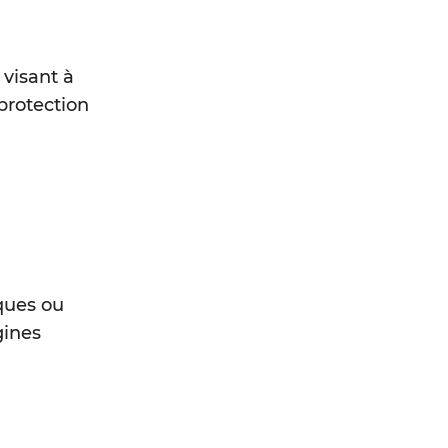
 visant à
 protection
ques ou
gines