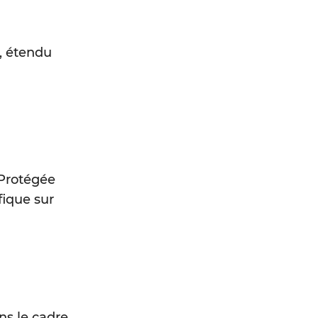
e, étendu
 Protégée
fique sur
ns le cadre