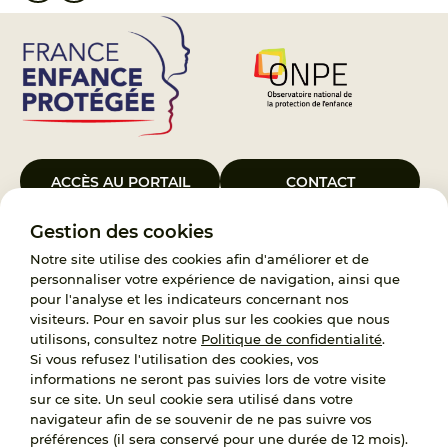
ACCÈS AU PORTAIL
CONTACT
Gestion des cookies
Le Groupement d’Intérêt Public France Enfance Protégée, créé le 5
janvier 2023, a pour objet d’assurer les missions de service public du
Notre site utilise des cookies afin d'améliorer et de
119, d’accompagnement des adoptants et de traitement des
personnaliser votre expérience de navigation, ainsi que
demandes d’accès aux origines personnelles. France Enfance
pour l'analyse et les indicateurs concernant nos
Protégée est également un observatoire et une ressource pour
visiteurs. Pour en savoir plus sur les cookies que nous
l’ensemble des professionnels, ainsi qu’un appui à l’élaboration de la
utilisons, consultez notre
Politique de confidentialité
.
politique publique à travers le soutien à l’activité des conseils
Si vous refusez l'utilisation des cookies, vos
nationaux.
informations ne seront pas suivies lors de votre visite
sur ce site. Un seul cookie sera utilisé dans votre
RECRUTEMENT
navigateur afin de se souvenir de ne pas suivre vos
préférences (il sera conservé pour une durée de 12 mois).