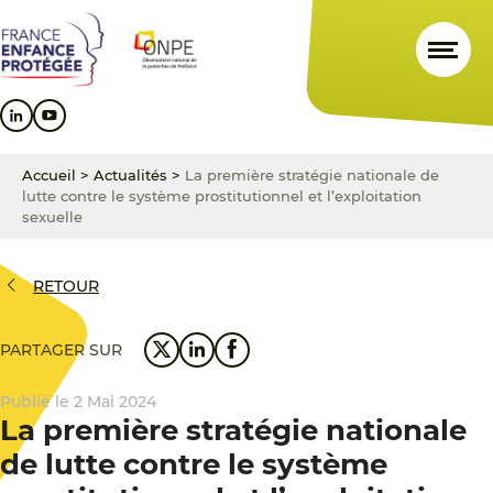
Aller
Aller
Aller
au
au
au
contenu
menu
pied
principal
principal
de
page
Accueil
>
Actualités
>
La première stratégie nationale de
lutte contre le système prostitutionnel et l’exploitation
sexuelle
RETOUR
PARTAGER SUR
Publié le 2 Mai 2024
La première stratégie nationale
de lutte contre le système