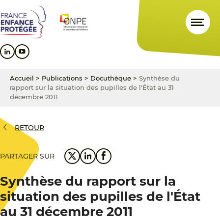
Aller
Aller
Aller
au
au
au
contenu
menu
pied
principal
principal
de
page
Accueil
>
Publications
>
Docuthèque
>
Synthèse du
rapport sur la situation des pupilles de l'État au 31
décembre 2011
RETOUR
PARTAGER SUR
Synthèse du rapport sur la
situation des pupilles de l'État
au 31 décembre 2011