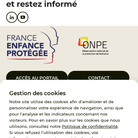
et restez informé
ACCÈS AU PORTAIL
CONTACT
Gestion des cookies
Le Groupement d’Intérêt Public France Enfance Protégée, créé le 5
janvier 2023, a pour objet d’assurer les missions de service public du
Notre site utilise des cookies afin d'améliorer et de
119, d’accompagnement des adoptants et de traitement des
personnaliser votre expérience de navigation, ainsi que
demandes d’accès aux origines personnelles. France Enfance
pour l'analyse et les indicateurs concernant nos
Protégée est également un observatoire et une ressource pour
visiteurs. Pour en savoir plus sur les cookies que nous
l’ensemble des professionnels, ainsi qu’un appui à l’élaboration de la
utilisons, consultez notre
Politique de confidentialité
.
politique publique à travers le soutien à l’activité des conseils
Si vous refusez l'utilisation des cookies, vos
nationaux.