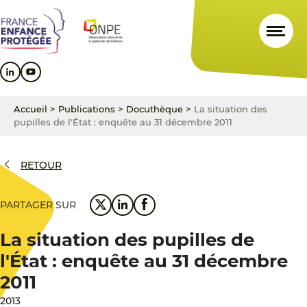
Aller
Aller
Aller
au
au
au
contenu
menu
pied
principal
principal
de
page
Accueil
>
Publications
>
Docuthèque
>
La situation des
pupilles de l'État : enquête au 31 décembre 2011
RETOUR
PARTAGER SUR
La situation des pupilles de
l'État : enquête au 31 décembre
2011
2013