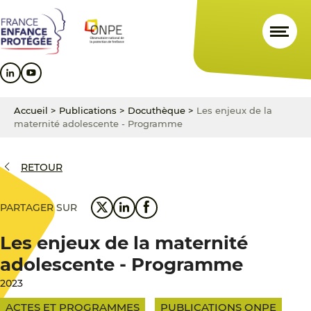
Aller
Aller
Aller
au
au
au
contenu
menu
pied
principal
principal
de
page
Accueil
>
Publications
>
Docuthèque
>
Les enjeux de la
maternité adolescente - Programme
RETOUR
PARTAGER SUR
Les enjeux de la maternité
adolescente - Programme
2023
ACTES ET PROGRAMMES
PUBLICATIONS ONPE