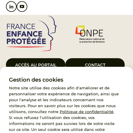
ACCÈS AU PORTAIL
CONTACT
Gestion des cookies
Le Groupement d’Intérêt Public France Enfance Protégée, créé le 5
janvier 2023, a pour objet d’assurer les missions de service public du
Notre site utilise des cookies afin d'améliorer et de
119, d’accompagnement des adoptants et de traitement des
personnaliser votre expérience de navigation, ainsi que
demandes d’accès aux origines personnelles. France Enfance
pour l'analyse et les indicateurs concernant nos
Protégée est également un observatoire et une ressource pour
visiteurs. Pour en savoir plus sur les cookies que nous
l’ensemble des professionnels, ainsi qu’un appui à l’élaboration de la
utilisons, consultez notre
Politique de confidentialité
.
politique publique à travers le soutien à l’activité des conseils
Si vous refusez l'utilisation des cookies, vos
nationaux.
informations ne seront pas suivies lors de votre visite
sur ce site. Un seul cookie sera utilisé dans votre