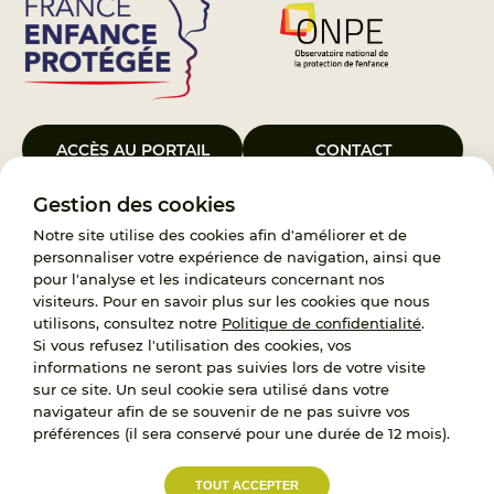
ACCÈS AU PORTAIL
CONTACT
Gestion des cookies
Le Groupement d’Intérêt Public France Enfance Protégée, créé le 5
janvier 2023, a pour objet d’assurer les missions de service public du
Notre site utilise des cookies afin d'améliorer et de
119, d’accompagnement des adoptants et de traitement des
personnaliser votre expérience de navigation, ainsi que
demandes d’accès aux origines personnelles. France Enfance
pour l'analyse et les indicateurs concernant nos
Protégée est également un observatoire et une ressource pour
visiteurs. Pour en savoir plus sur les cookies que nous
l’ensemble des professionnels, ainsi qu’un appui à l’élaboration de la
utilisons, consultez notre
Politique de confidentialité
.
politique publique à travers le soutien à l’activité des conseils
Si vous refusez l'utilisation des cookies, vos
nationaux.
informations ne seront pas suivies lors de votre visite
sur ce site. Un seul cookie sera utilisé dans votre
RECRUTEMENT
navigateur afin de se souvenir de ne pas suivre vos
préférences (il sera conservé pour une durée de 12 mois).
L’État, les Départements et les Associations au
TOUT ACCEPTER
service de la prévention et de la protection de