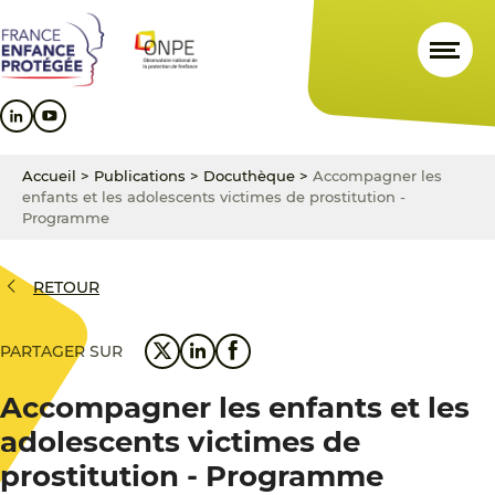
Aller
Aller
Aller
au
au
au
contenu
menu
pied
principal
principal
de
page
Accueil
>
Publications
>
Docuthèque
>
Accompagner les
enfants et les adolescents victimes de prostitution -
Programme
RETOUR
PARTAGER SUR
Accompagner les enfants et les
adolescents victimes de
prostitution - Programme