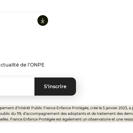
ctualité de l’ONPE
ement d’Intérêt Public France Enfance Protégée, créé le 5 janvier 2023, a 
 public du 119, d’accompagnement des adoptants et de traitement des dem
elles. France Enfance Protégée est également un observatoire et une ress
onnels, ainsi qu’un appui à l’élaboration de la politique publique à travers le 
ux.