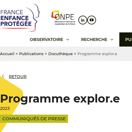
Aller
Aller
Aller
au
au
au
contenu
menu
pied
principal
principal
de
page
OBSERVATOIRE
RECHERCHE
PU
Accueil
>
Publications
>
Docuthèque
>
Programme explor.e
RETOUR
Programme explor.e
2023
COMMUNIQUÉS DE PRESSE