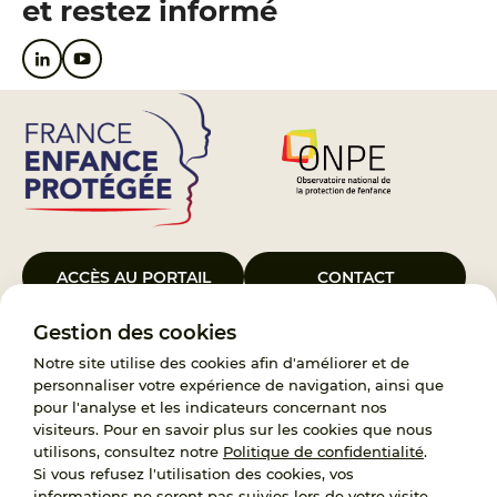
et restez informé
ACCÈS AU PORTAIL
CONTACT
Gestion des cookies
Le Groupement d’Intérêt Public France Enfance Protégée, créé le 5
janvier 2023, a pour objet d’assurer les missions de service public du
Notre site utilise des cookies afin d'améliorer et de
119, d’accompagnement des adoptants et de traitement des
personnaliser votre expérience de navigation, ainsi que
demandes d’accès aux origines personnelles. France Enfance
pour l'analyse et les indicateurs concernant nos
Protégée est également un observatoire et une ressource pour
visiteurs. Pour en savoir plus sur les cookies que nous
l’ensemble des professionnels, ainsi qu’un appui à l’élaboration de la
utilisons, consultez notre
Politique de confidentialité
.
politique publique à travers le soutien à l’activité des conseils
Si vous refusez l'utilisation des cookies, vos
nationaux.
informations ne seront pas suivies lors de votre visite