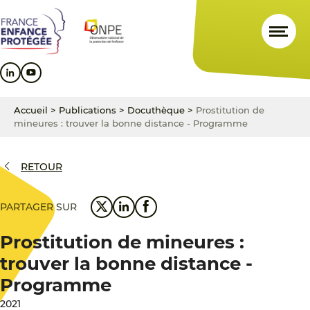
Aller
Aller
Aller
au
au
au
contenu
menu
pied
principal
principal
de
page
Accueil
>
Publications
>
Docuthèque
>
Prostitution de
mineures : trouver la bonne distance - Programme
RETOUR
PARTAGER SUR
Prostitution de mineures :
trouver la bonne distance -
Programme
2021