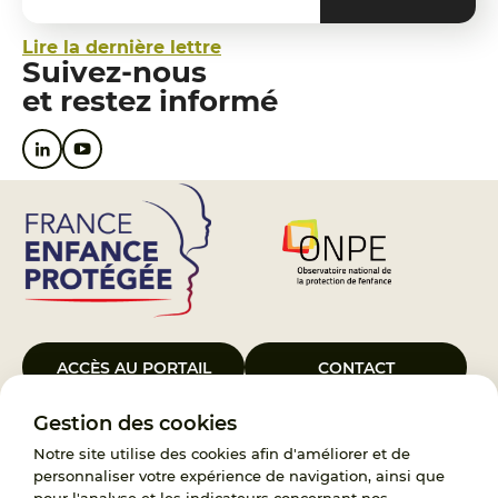
Lire la dernière lettre
Suivez-nous
et restez informé
ACCÈS AU PORTAIL
CONTACT
Gestion des cookies
Le Groupement d’Intérêt Public France Enfance Protégée, créé le 5
janvier 2023, a pour objet d’assurer les missions de service public du
Notre site utilise des cookies afin d'améliorer et de
119, d’accompagnement des adoptants et de traitement des
personnaliser votre expérience de navigation, ainsi que
demandes d’accès aux origines personnelles. France Enfance