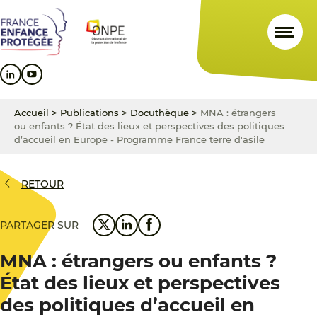
Aller
Aller
Aller
au
au
au
contenu
menu
pied
principal
principal
de
page
Accueil
>
Publications
>
Docuthèque
>
MNA : étrangers
ou enfants ? État des lieux et perspectives des politiques
d’accueil en Europe - Programme France terre d'asile
RETOUR
PARTAGER SUR
MNA : étrangers ou enfants ?
État des lieux et perspectives
des politiques d’accueil en