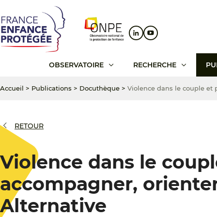
Aller
Aller
Aller
au
au
au
contenu
menu
pied
principal
principal
de
page
OBSERVATOIRE
RECHERCHE
PU
Accueil
>
Publications
>
Docuthèque
>
Violence dans le couple et 
RETOUR
Violence dans le couple
accompagner, oriente
Alternative