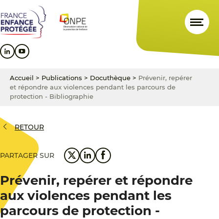
Aller
Aller
Aller
au
au
au
contenu
menu
pied
principal
principal
de
page
Accueil
>
Publications
>
Docuthèque
>
Prévenir, repérer
et répondre aux violences pendant les parcours de
protection - Bibliographie
RETOUR
PARTAGER SUR
Prévenir, repérer et répondre
aux violences pendant les
parcours de protection -