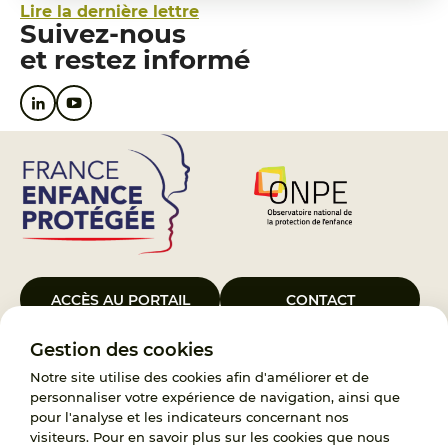
Lire la dernière lettre
Suivez-nous
et restez informé
ACCÈS AU PORTAIL
CONTACT
Gestion des cookies
Le Groupement d’Intérêt Public France Enfance Protégée, créé le 5
janvier 2023, a pour objet d’assurer les missions de service public du
Notre site utilise des cookies afin d'améliorer et de
119, d’accompagnement des adoptants et de traitement des
personnaliser votre expérience de navigation, ainsi que
demandes d’accès aux origines personnelles. France Enfance
pour l'analyse et les indicateurs concernant nos
Protégée est également un observatoire et une ressource pour
visiteurs. Pour en savoir plus sur les cookies que nous
l’ensemble des professionnels, ainsi qu’un appui à l’élaboration de la