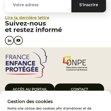
Lire la dernière lettre
Suivez-nous
et restez informé
ACCÈS AU PORTAIL
CONTACT
Gestion des cookies
Le Groupement d’Intérêt Public France Enfance Protégée, créé le 5
janvier 2023, a pour objet d’assurer les missions de service public du
Notre site utilise des cookies afin d'améliorer et de