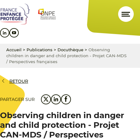
Aller
Aller
Aller
au
au
au
contenu
menu
pied
principal
principal
de
page
Accueil
>
Publications
>
Docuthèque
>
Observing
children in danger and child protection - Projet CAN-MDS
/ Perspectives françaises
RETOUR
PARTAGER SUR
Observing children in danger
and child protection - Projet
CAN-MDS / Perspectives