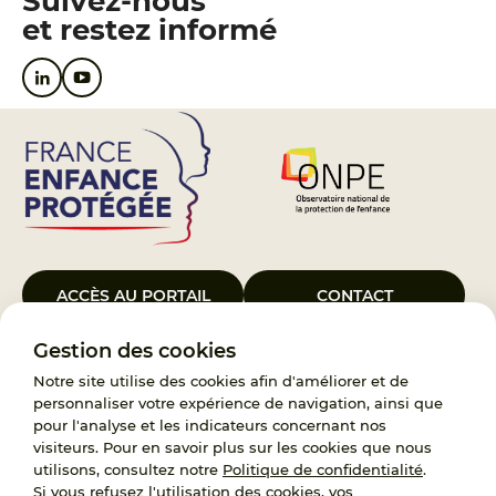
Suivez-nous
et restez informé
ACCÈS AU PORTAIL
CONTACT
Gestion des cookies
Le Groupement d’Intérêt Public France Enfance Protégée, créé le 5
janvier 2023, a pour objet d’assurer les missions de service public du
Notre site utilise des cookies afin d'améliorer et de
119, d’accompagnement des adoptants et de traitement des
personnaliser votre expérience de navigation, ainsi que
demandes d’accès aux origines personnelles. France Enfance
pour l'analyse et les indicateurs concernant nos
Protégée est également un observatoire et une ressource pour
visiteurs. Pour en savoir plus sur les cookies que nous
l’ensemble des professionnels, ainsi qu’un appui à l’élaboration de la
utilisons, consultez notre
Politique de confidentialité
.
politique publique à travers le soutien à l’activité des conseils
Si vous refusez l'utilisation des cookies, vos