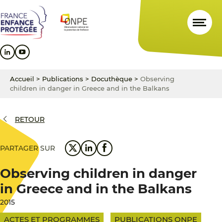
Aller
Aller
Aller
au
au
au
contenu
menu
pied
principal
principal
de
page
Accueil
>
Publications
>
Docuthèque
>
Observing
children in danger in Greece and in the Balkans
RETOUR
PARTAGER SUR
Observing children in danger
in Greece and in the Balkans
2015
ACTES ET PROGRAMMES
PUBLICATIONS ONPE