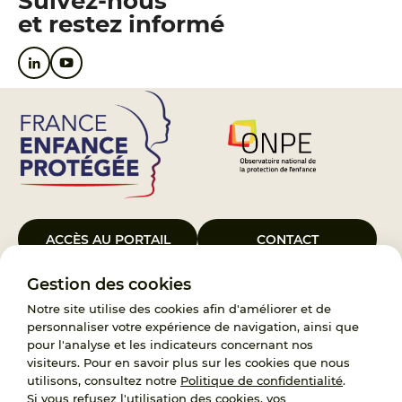
Suivez-nous
et restez informé
ACCÈS AU PORTAIL
CONTACT
Gestion des cookies
Le Groupement d’Intérêt Public France Enfance Protégée, créé le 5
janvier 2023, a pour objet d’assurer les missions de service public du
Notre site utilise des cookies afin d'améliorer et de
119, d’accompagnement des adoptants et de traitement des
personnaliser votre expérience de navigation, ainsi que
demandes d’accès aux origines personnelles. France Enfance
pour l'analyse et les indicateurs concernant nos
Protégée est également un observatoire et une ressource pour
visiteurs. Pour en savoir plus sur les cookies que nous
l’ensemble des professionnels, ainsi qu’un appui à l’élaboration de la
utilisons, consultez notre
Politique de confidentialité
.
politique publique à travers le soutien à l’activité des conseils
Si vous refusez l'utilisation des cookies, vos