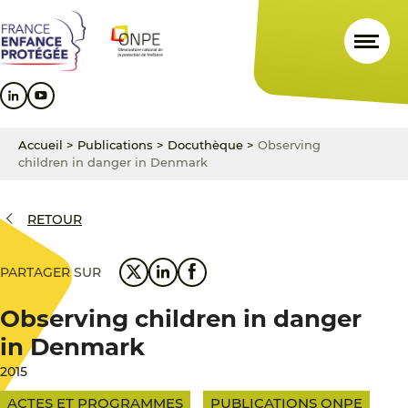
Aller
Aller
Aller
au
au
au
contenu
menu
pied
principal
principal
de
page
Accueil
>
Publications
>
Docuthèque
>
Observing
children in danger in Denmark
RETOUR
PARTAGER SUR
Observing children in danger
in Denmark
2015
ACTES ET PROGRAMMES
PUBLICATIONS ONPE