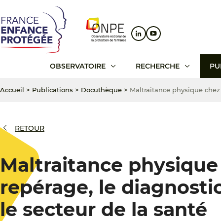
Aller
Aller
Aller
au
au
au
contenu
menu
pied
principal
principal
de
page
OBSERVATOIRE
RECHERCHE
PU
Accueil
>
Publications
>
Docuthèque
>
Maltraitance physique chez l
RETOUR
Maltraitance physique 
repérage, le diagnosti
le secteur de la santé