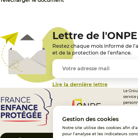
Télécharger le document
Lettre de l'ONPE
Restez chaque mois informé de l’a
et de la protection de l’enfance.
Lire la dernière lettre
Le Group
service
personn
professi
nationa
Gestion des cookies
Notre site utilise des cookies afin d
pour l'analyse et les indicateurs con