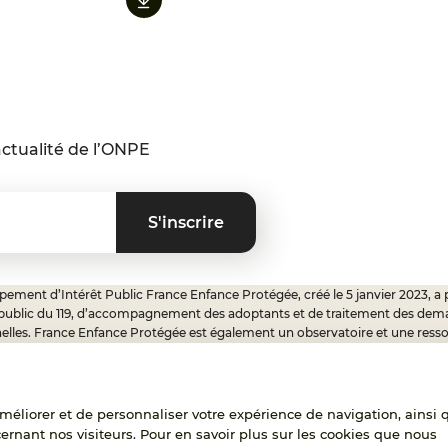
ctualité de l’ONPE
ement d’Intérêt Public France Enfance Protégée, créé le 5 janvier 2023, a 
 public du 119, d’accompagnement des adoptants et de traitement des dem
elles. France Enfance Protégée est également un observatoire et une ress
onnels, ainsi qu’un appui à l’élaboration de la politique publique à travers le 
ux.
'améliorer et de personnaliser votre expérience de navigation, ainsi 
cernant nos visiteurs. Pour en savoir plus sur les cookies que nous