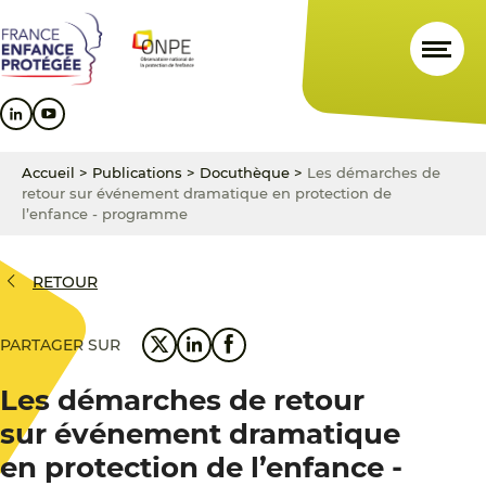
Aller
Aller
Aller
au
au
au
contenu
menu
pied
principal
principal
de
page
Accueil
>
Publications
>
Docuthèque
>
Les démarches de
retour sur événement dramatique en protection de
l’enfance - programme
RETOUR
PARTAGER SUR
Les démarches de retour
sur événement dramatique
en protection de l’enfance -