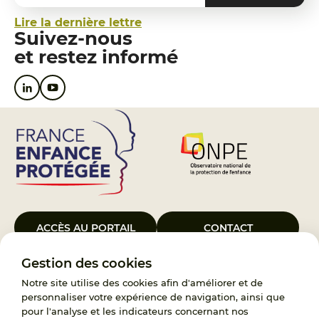
Lire la dernière lettre
Suivez-nous
et restez informé
ACCÈS AU PORTAIL
CONTACT
Gestion des cookies
Le Groupement d’Intérêt Public France Enfance Protégée, créé le 5
janvier 2023, a pour objet d’assurer les missions de service public du
Notre site utilise des cookies afin d'améliorer et de
119, d’accompagnement des adoptants et de traitement des
personnaliser votre expérience de navigation, ainsi que
demandes d’accès aux origines personnelles. France Enfance
pour l'analyse et les indicateurs concernant nos
Protégée est également un observatoire et une ressource pour