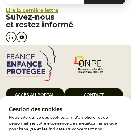
Lire la dernière lettre
Suivez-nous
et restez informé
ACCÈS AU PORTAIL
CONTACT
Gestion des cookies
Le Groupement d’Intérêt Public France Enfance Protégée, créé le 5
janvier 2023, a pour objet d’assurer les missions de service public du
Notre site utilise des cookies afin d'améliorer et de
119, d’accompagnement des adoptants et de traitement des
personnaliser votre expérience de navigation, ainsi que
demandes d’accès aux origines personnelles. France Enfance
pour l'analyse et les indicateurs concernant nos