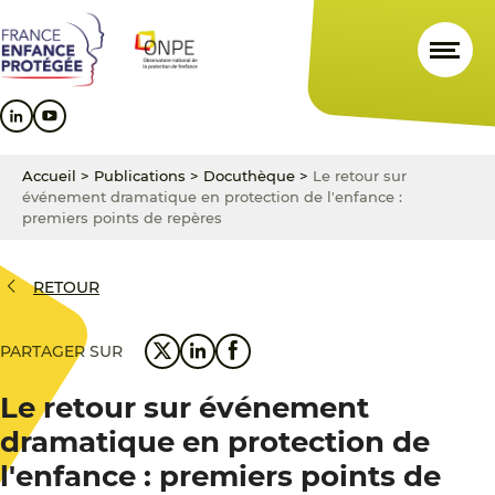
Aller
Aller
Aller
au
au
au
contenu
menu
pied
principal
principal
de
page
Accueil
>
Publications
>
Docuthèque
>
Le retour sur
événement dramatique en protection de l'enfance :
premiers points de repères
RETOUR
PARTAGER SUR
Le retour sur événement
dramatique en protection de
l'enfance : premiers points de