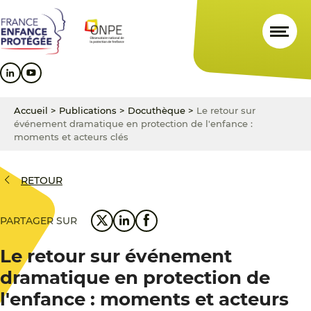
Aller
Aller
Aller
au
au
au
contenu
menu
pied
principal
principal
de
page
Accueil
>
Publications
>
Docuthèque
>
Le retour sur
événement dramatique en protection de l'enfance :
moments et acteurs clés
RETOUR
PARTAGER SUR
Le retour sur événement
dramatique en protection de
l'enfance : moments et acteurs