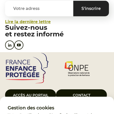
Lire la dernière lettre
Suivez-nous
et restez informé
ACCÈS AU PORTAIL
CONTACT
Gestion des cookies
Le Groupement d’Intérêt Public France Enfance Protégée, créé le 5
janvier 2023, a pour objet d’assurer les missions de service public du