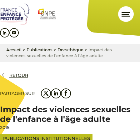
Aller
Aller
Aller
au
au
au
contenu
menu
pied
principal
principal
de
page
Accueil
>
Publications
>
Docuthèque
>
Impact des
violences sexuelles de l'enfance à l'âge adulte
RETOUR
PARTAGER SUR
Impact des violences sexuelles
de l'enfance à l'âge adulte
2015
PUBLICATIONS INSTITUTIONNELLES