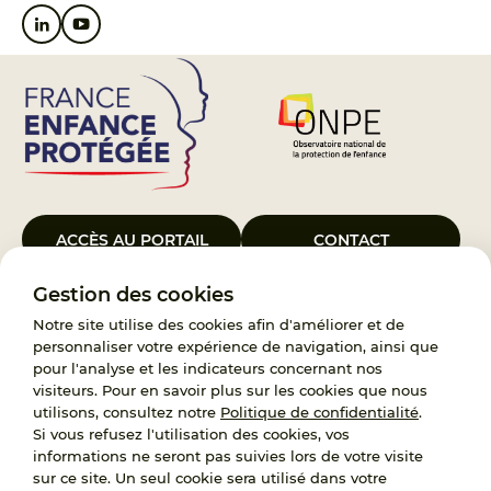
ACCÈS AU PORTAIL
CONTACT
Gestion des cookies
Le Groupement d’Intérêt Public France Enfance Protégée, créé le 5
janvier 2023, a pour objet d’assurer les missions de service public du
Notre site utilise des cookies afin d'améliorer et de
119, d’accompagnement des adoptants et de traitement des
personnaliser votre expérience de navigation, ainsi que
demandes d’accès aux origines personnelles. France Enfance
pour l'analyse et les indicateurs concernant nos
Protégée est également un observatoire et une ressource pour
visiteurs. Pour en savoir plus sur les cookies que nous
l’ensemble des professionnels, ainsi qu’un appui à l’élaboration de la
utilisons, consultez notre
Politique de confidentialité
.
politique publique à travers le soutien à l’activité des conseils
Si vous refusez l'utilisation des cookies, vos
nationaux.
informations ne seront pas suivies lors de votre visite
sur ce site. Un seul cookie sera utilisé dans votre