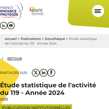
Aller
Aller
Aller
au
au
au
contenu
menu
pied
principal
principal
de
page
Accueil
>
Publications
>
Docuthèque
>
Étude statistique
de l'activité du 119 - Année 2024
RETOUR
PARTAGER SUR
Étude statistique de l'activité
du 119 - Année 2024
2025
PUBLICATIONS INSTITUTIONNELLES