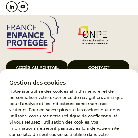
ACCÈS AU PORTAIL
CONTACT
Gestion des cookies
Le Groupement d’Intérêt Public France Enfance Protégée, créé le 5
janvier 2023, a pour objet d’assurer les missions de service public du
Notre site utilise des cookies afin d'améliorer et de
119, d’accompagnement des adoptants et de traitement des
personnaliser votre expérience de navigation, ainsi que
demandes d’accès aux origines personnelles. France Enfance
pour l'analyse et les indicateurs concernant nos
Protégée est également un observatoire et une ressource pour
visiteurs. Pour en savoir plus sur les cookies que nous
l’ensemble des professionnels, ainsi qu’un appui à l’élaboration de la
utilisons, consultez notre
Politique de confidentialité
.
politique publique à travers le soutien à l’activité des conseils
Si vous refusez l'utilisation des cookies, vos
nationaux.
informations ne seront pas suivies lors de votre visite
sur ce site. Un seul cookie sera utilisé dans votre