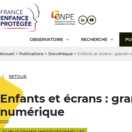
Aller
Aller
Aller
au
au
au
contenu
menu
pied
principal
principal
de
page
OBSERVATOIRE
RECHERCHE
PU
Accueil
>
Publications
>
Docuthèque
>
Enfants et écrans : grandi
RETOUR
Enfants et écrans : gr
numérique
2012
PUBLICATIONS INSTITUTIONNELLES