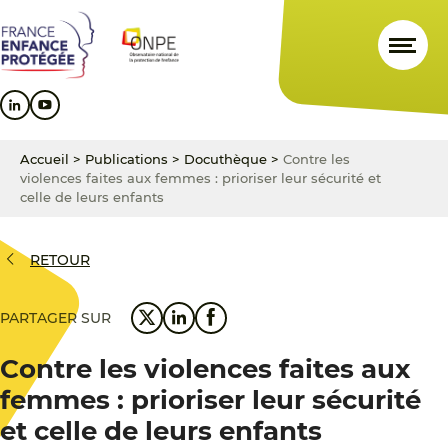
Aller
Aller
Aller
au
au
au
contenu
menu
pied
principal
principal
de
page
Accueil
>
Publications
>
Docuthèque
>
Contre les
violences faites aux femmes : prioriser leur sécurité et
celle de leurs enfants
RETOUR
PARTAGER SUR
Contre les violences faites aux
femmes : prioriser leur sécurité
et celle de leurs enfants