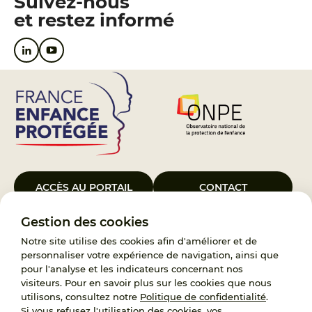
Suivez-nous
et restez informé
ACCÈS AU PORTAIL
CONTACT
Gestion des cookies
Le Groupement d’Intérêt Public France Enfance Protégée, créé le 5
janvier 2023, a pour objet d’assurer les missions de service public du
Notre site utilise des cookies afin d'améliorer et de
119, d’accompagnement des adoptants et de traitement des
personnaliser votre expérience de navigation, ainsi que
demandes d’accès aux origines personnelles. France Enfance
pour l'analyse et les indicateurs concernant nos
Protégée est également un observatoire et une ressource pour
visiteurs. Pour en savoir plus sur les cookies que nous
l’ensemble des professionnels, ainsi qu’un appui à l’élaboration de la
utilisons, consultez notre
Politique de confidentialité
.
politique publique à travers le soutien à l’activité des conseils
Si vous refusez l'utilisation des cookies, vos