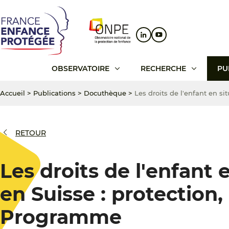
Aller
Aller
Aller
au
au
au
contenu
menu
pied
principal
principal
de
page
OBSERVATOIRE
RECHERCHE
PU
Accueil
>
Publications
>
Docuthèque
>
Les droits de l'enfant en si
RETOUR
Les droits de l'enfant 
en Suisse : protection,
Programme