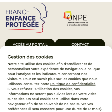
ACCÈS AU PORTAIL
CONTACT
Gestion des cookies
Le Groupement d’Intérêt Public France Enfance Protégée, créé le 5
janvier 2023, a pour objet d’assurer les missions de service public du
Notre site utilise des cookies afin d'améliorer et de
119, d’accompagnement des adoptants et de traitement des
personnaliser votre expérience de navigation, ainsi que
demandes d’accès aux origines personnelles. France Enfance
pour l'analyse et les indicateurs concernant nos
Protégée est également un observatoire et une ressource pour
visiteurs. Pour en savoir plus sur les cookies que nous
l’ensemble des professionnels, ainsi qu’un appui à l’élaboration de la
utilisons, consultez notre
Politique de confidentialité
.
politique publique à travers le soutien à l’activité des conseils
Si vous refusez l'utilisation des cookies, vos
nationaux.
informations ne seront pas suivies lors de votre visite
sur ce site. Un seul cookie sera utilisé dans votre
RECRUTEMENT
navigateur afin de se souvenir de ne pas suivre vos
préférences (il sera conservé pour une durée de 12 mois).