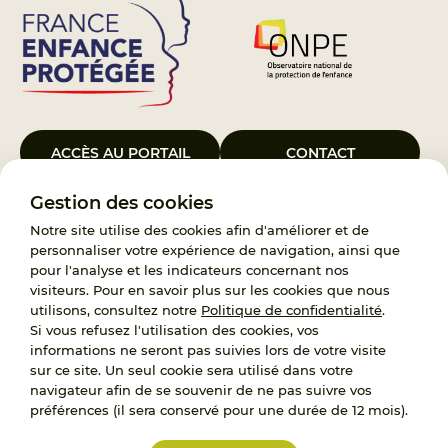
ACCÈS AU PORTAIL
CONTACT
Gestion des cookies
Le Groupement d’Intérêt Public France Enfance Protégée, créé le 5
janvier 2023, a pour objet d’assurer les missions de service public du
Notre site utilise des cookies afin d'améliorer et de
119, d’accompagnement des adoptants et de traitement des
personnaliser votre expérience de navigation, ainsi que
demandes d’accès aux origines personnelles. France Enfance
pour l'analyse et les indicateurs concernant nos
Protégée est également un observatoire et une ressource pour
visiteurs. Pour en savoir plus sur les cookies que nous
l’ensemble des professionnels, ainsi qu’un appui à l’élaboration de la
utilisons, consultez notre
Politique de confidentialité
.
politique publique à travers le soutien à l’activité des conseils
Si vous refusez l'utilisation des cookies, vos
nationaux.
informations ne seront pas suivies lors de votre visite
sur ce site. Un seul cookie sera utilisé dans votre
RECRUTEMENT
navigateur afin de se souvenir de ne pas suivre vos
préférences (il sera conservé pour une durée de 12 mois).