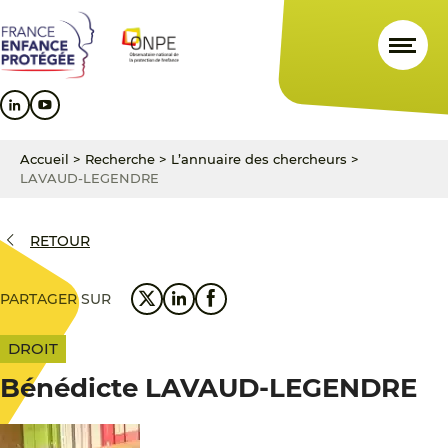
Aller
Aller
Aller
au
au
au
contenu
menu
pied
principal
principal
de
page
Accueil
>
Recherche
>
L’annuaire des chercheurs
>
LAVAUD-LEGENDRE
RETOUR
PARTAGER SUR
DROIT
Bénédicte LAVAUD-LEGENDRE