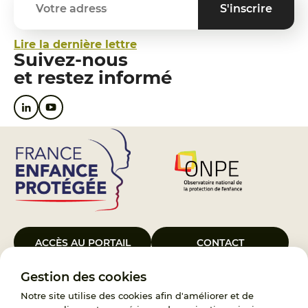
Lire la dernière lettre
Suivez-nous
et restez informé
ACCÈS AU PORTAIL
CONTACT
Gestion des cookies
Le Groupement d’Intérêt Public France Enfance Protégée, créé le 5
janvier 2023, a pour objet d’assurer les missions de service public du
Notre site utilise des cookies afin d'améliorer et de
119, d’accompagnement des adoptants et de traitement des