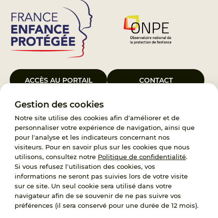
ACCÈS AU PORTAIL
CONTACT
Gestion des cookies
Le Groupement d’Intérêt Public France Enfance Protégée, créé le 5
janvier 2023, a pour objet d’assurer les missions de service public du
Notre site utilise des cookies afin d'améliorer et de
119, d’accompagnement des adoptants et de traitement des
personnaliser votre expérience de navigation, ainsi que
demandes d’accès aux origines personnelles. France Enfance
pour l'analyse et les indicateurs concernant nos
Protégée est également un observatoire et une ressource pour
visiteurs. Pour en savoir plus sur les cookies que nous
l’ensemble des professionnels, ainsi qu’un appui à l’élaboration de la
utilisons, consultez notre
Politique de confidentialité
.
politique publique à travers le soutien à l’activité des conseils
Si vous refusez l'utilisation des cookies, vos
nationaux.
informations ne seront pas suivies lors de votre visite
sur ce site. Un seul cookie sera utilisé dans votre
RECRUTEMENT
navigateur afin de se souvenir de ne pas suivre vos
préférences (il sera conservé pour une durée de 12 mois).