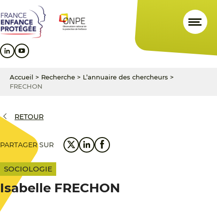
Aller
Aller
Aller
au
au
au
contenu
menu
pied
principal
principal
de
page
Accueil
>
Recherche
>
L’annuaire des chercheurs
>
FRECHON
RETOUR
PARTAGER SUR
SOCIOLOGIE
Isabelle FRECHON